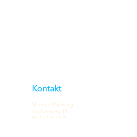
Kontakt
Michael Miehling
Kirchenweg 13
86420 Diedorf
bei
Augsburg/Bayern